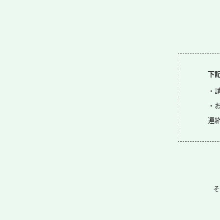
下
・
・
連
そ