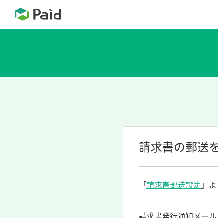
請求書の郵送
「
請求書郵送設定
」よ
請求書発行通知メール