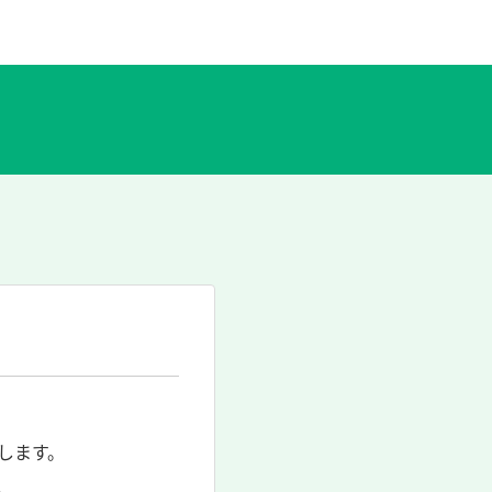
します。
。