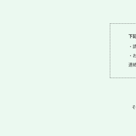
下
・
・
連
そ